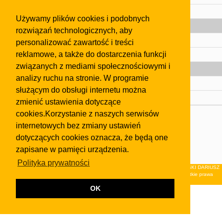
Pomoc
Używamy plików cookies i podobnych
Gazeta
rozwiązań technologicznych, aby
Olkusz
personalizować zawartość i treści
reklamowe, a także do dostarczenia funkcji
Kontakt
związanych z mediami społecznościowymi i
Strefa dla biznesu
analizy ruchu na stronie. W programie
Biura nieruchomości
służącym do obsługi internetu można
Dealerzy i autokomisy
zmienić ustawienia dotyczące
cookies.Korzystanie z naszych serwisów
Skontaktuj się z nami
internetowych bez zmiany ustawień
Korzystanie z tej strony oznacza akceptację postanowień
dotyczących cookies oznacza, że będą one
regulaminu
i
Polityki Prywatności
.
zapisane w pamięci urządzenia.
Klauzula FB
Polityka prywatności
© 2026Wydawnictwo NEON sp. z o.o. (dawniej: FIRMA NEON MAREK KLUCZEWSKI DARIUSZ
KRAWCZYK s.c.) z siedzibą w Olkuszu, ul.Żuradzka 15, 32-300 Olkusz . Wszystkie prawa
zastrzeżone.
OK