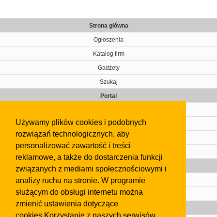
Strona główna
Ogłoszenia
Katalog firm
Gadżety
Szukaj
Portal
Cennik
Używamy plików cookies i podobnych
Kontakt
rozwiązań technologicznych, aby
Regulamin
personalizować zawartość i treści
Pomoc
reklamowe, a także do dostarczenia funkcji
Gazeta
związanych z mediami społecznościowymi i
analizy ruchu na stronie. W programie
Olkusz
służącym do obsługi internetu można
Kontakt
zmienić ustawienia dotyczące
Strefa dla biznesu
cookies.Korzystanie z naszych serwisów