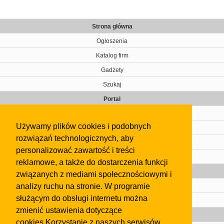
Strona główna
Ogłoszenia
Katalog firm
Gadżety
Szukaj
Portal
Cennik
Używamy plików cookies i podobnych
Kontakt
rozwiązań technologicznych, aby
Regulamin
personalizować zawartość i treści
Pomoc
reklamowe, a także do dostarczenia funkcji
Gazeta
związanych z mediami społecznościowymi i
analizy ruchu na stronie. W programie
Olkusz
służącym do obsługi internetu można
Kontakt
zmienić ustawienia dotyczące
Strefa dla biznesu
cookies.Korzystanie z naszych serwisów