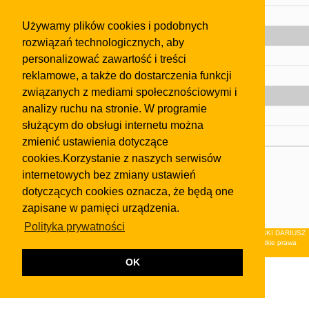
Pomoc
Używamy plików cookies i podobnych
Gazeta
rozwiązań technologicznych, aby
Olkusz
personalizować zawartość i treści
reklamowe, a także do dostarczenia funkcji
Kontakt
związanych z mediami społecznościowymi i
Strefa dla biznesu
analizy ruchu na stronie. W programie
Biura nieruchomości
służącym do obsługi internetu można
Dealerzy i autokomisy
zmienić ustawienia dotyczące
cookies.Korzystanie z naszych serwisów
Skontaktuj się z nami
internetowych bez zmiany ustawień
Korzystanie z tej strony oznacza akceptację postanowień
dotyczących cookies oznacza, że będą one
regulaminu
i
Polityki Prywatności
.
zapisane w pamięci urządzenia.
Klauzula FB
Polityka prywatności
© 2026Wydawnictwo NEON sp. z o.o. (dawniej: FIRMA NEON MAREK KLUCZEWSKI DARIUSZ
KRAWCZYK s.c.) z siedzibą w Olkuszu, ul.Żuradzka 15, 32-300 Olkusz . Wszystkie prawa
zastrzeżone.
OK