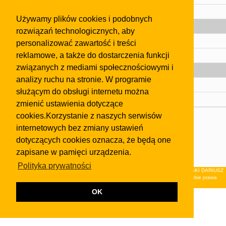
Pomoc
Używamy plików cookies i podobnych
Gazeta
rozwiązań technologicznych, aby
Olkusz
personalizować zawartość i treści
reklamowe, a także do dostarczenia funkcji
Kontakt
związanych z mediami społecznościowymi i
Strefa dla biznesu
analizy ruchu na stronie. W programie
Biura nieruchomości
służącym do obsługi internetu można
Dealerzy i autokomisy
zmienić ustawienia dotyczące
cookies.Korzystanie z naszych serwisów
Skontaktuj się z nami
internetowych bez zmiany ustawień
Korzystanie z tej strony oznacza akceptację postanowień
dotyczących cookies oznacza, że będą one
regulaminu
i
Polityki Prywatności
.
zapisane w pamięci urządzenia.
Klauzula FB
Polityka prywatności
© 2026Wydawnictwo NEON sp. z o.o. (dawniej: FIRMA NEON MAREK KLUCZEWSKI DARIUSZ
KRAWCZYK s.c.) z siedzibą w Olkuszu, ul.Żuradzka 15, 32-300 Olkusz . Wszystkie prawa
zastrzeżone.
OK