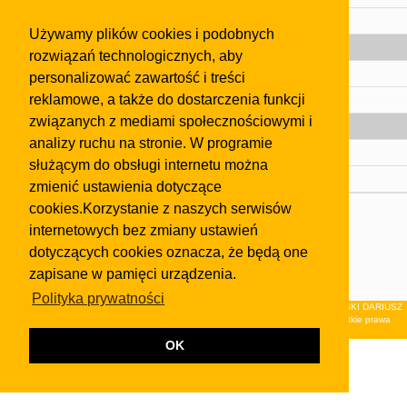
Pomoc
Używamy plików cookies i podobnych
Gazeta
rozwiązań technologicznych, aby
Olkusz
personalizować zawartość i treści
reklamowe, a także do dostarczenia funkcji
Kontakt
związanych z mediami społecznościowymi i
Strefa dla biznesu
analizy ruchu na stronie. W programie
Biura nieruchomości
służącym do obsługi internetu można
Dealerzy i autokomisy
zmienić ustawienia dotyczące
cookies.Korzystanie z naszych serwisów
Skontaktuj się z nami
internetowych bez zmiany ustawień
Korzystanie z tej strony oznacza akceptację postanowień
dotyczących cookies oznacza, że będą one
regulaminu
i
Polityki Prywatności
.
zapisane w pamięci urządzenia.
Klauzula FB
Polityka prywatności
© 2026Wydawnictwo NEON sp. z o.o. (dawniej: FIRMA NEON MAREK KLUCZEWSKI DARIUSZ
KRAWCZYK s.c.) z siedzibą w Olkuszu, ul.Żuradzka 15, 32-300 Olkusz . Wszystkie prawa
zastrzeżone.
OK