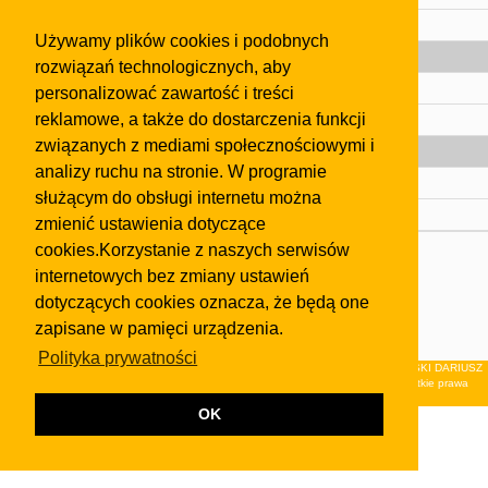
Pomoc
Używamy plików cookies i podobnych
Gazeta
rozwiązań technologicznych, aby
Olkusz
personalizować zawartość i treści
reklamowe, a także do dostarczenia funkcji
Kontakt
związanych z mediami społecznościowymi i
Strefa dla biznesu
analizy ruchu na stronie. W programie
Biura nieruchomości
służącym do obsługi internetu można
Dealerzy i autokomisy
zmienić ustawienia dotyczące
cookies.Korzystanie z naszych serwisów
Skontaktuj się z nami
internetowych bez zmiany ustawień
Korzystanie z tej strony oznacza akceptację postanowień
dotyczących cookies oznacza, że będą one
regulaminu
i
Polityki Prywatności
.
zapisane w pamięci urządzenia.
Klauzula FB
Polityka prywatności
© 2026Wydawnictwo NEON sp. z o.o. (dawniej: FIRMA NEON MAREK KLUCZEWSKI DARIUSZ
KRAWCZYK s.c.) z siedzibą w Olkuszu, ul.Żuradzka 15, 32-300 Olkusz . Wszystkie prawa
zastrzeżone.
OK