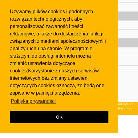
Pomoc
Używamy plików cookies i podobnych
Gazeta
rozwiązań technologicznych, aby
Olkusz
personalizować zawartość i treści
reklamowe, a także do dostarczenia funkcji
Kontakt
związanych z mediami społecznościowymi i
Strefa dla biznesu
analizy ruchu na stronie. W programie
Biura nieruchomości
służącym do obsługi internetu można
Dealerzy i autokomisy
zmienić ustawienia dotyczące
cookies.Korzystanie z naszych serwisów
Skontaktuj się z nami
internetowych bez zmiany ustawień
Korzystanie z tej strony oznacza akceptację postanowień
dotyczących cookies oznacza, że będą one
regulaminu
i
Polityki Prywatności
.
zapisane w pamięci urządzenia.
Klauzula FB
Polityka prywatności
© 2026Wydawnictwo NEON sp. z o.o. (dawniej: FIRMA NEON MAREK KLUCZEWSKI DARIUSZ
KRAWCZYK s.c.) z siedzibą w Olkuszu, ul.Żuradzka 15, 32-300 Olkusz . Wszystkie prawa
zastrzeżone.
OK