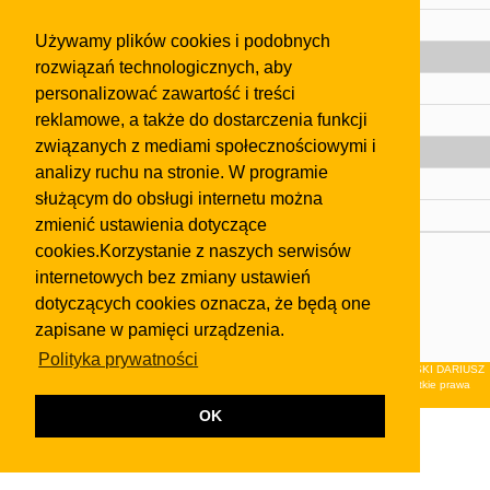
Pomoc
Używamy plików cookies i podobnych
Gazeta
rozwiązań technologicznych, aby
Olkusz
personalizować zawartość i treści
reklamowe, a także do dostarczenia funkcji
Kontakt
związanych z mediami społecznościowymi i
Strefa dla biznesu
analizy ruchu na stronie. W programie
Biura nieruchomości
służącym do obsługi internetu można
Dealerzy i autokomisy
zmienić ustawienia dotyczące
cookies.Korzystanie z naszych serwisów
Skontaktuj się z nami
internetowych bez zmiany ustawień
Korzystanie z tej strony oznacza akceptację postanowień
dotyczących cookies oznacza, że będą one
regulaminu
i
Polityki Prywatności
.
zapisane w pamięci urządzenia.
Klauzula FB
Polityka prywatności
© 2026Wydawnictwo NEON sp. z o.o. (dawniej: FIRMA NEON MAREK KLUCZEWSKI DARIUSZ
KRAWCZYK s.c.) z siedzibą w Olkuszu, ul.Żuradzka 15, 32-300 Olkusz . Wszystkie prawa
zastrzeżone.
OK