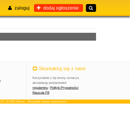
zaloguj
dodaj ogłoszenie
Skontaktuj się z nami
Korzystanie z tej strony oznacza
y
akceptację postanowień
regulaminu
i
Polityki Prywatności
.
Klauzula FB
, 32-300 Olkusz . Wszystkie prawa zastrzeżone.