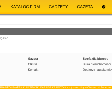
A
KATALOG FIRM
GADŻETY
GAZETA
ygasło.
Gazeta
Strefa dla biznesu
Olkusz
Biura nieruchomości
Kontakt
Dealerzy i autokomis
IRMA NEON MAREK KLUCZEWSKI DARIUSZ KRAWCZYK s.c.) z siedzibą w Olkuszu, ul.Żuradzka 15