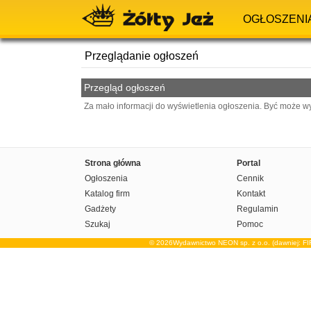
OGŁOSZENI
Przeglądanie ogłoszeń
Przegląd ogłoszeń
Za mało informacji do wyświetlenia ogłoszenia. Być może w
Strona główna
Portal
Ogłoszenia
Cennik
Katalog firm
Kontakt
Gadżety
Regulamin
Szukaj
Pomoc
© 2026Wydawnictwo NEON sp. z o.o. (dawniej: F