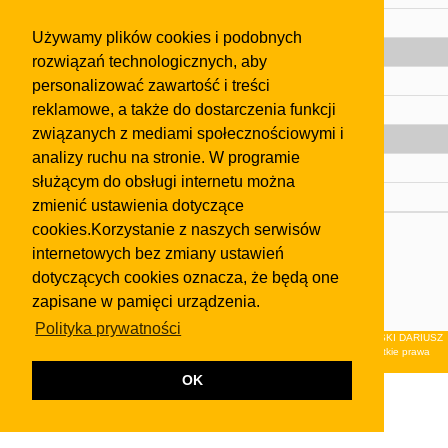
Pomoc
Używamy plików cookies i podobnych
Gazeta
rozwiązań technologicznych, aby
Olkusz
personalizować zawartość i treści
reklamowe, a także do dostarczenia funkcji
Kontakt
związanych z mediami społecznościowymi i
Strefa dla biznesu
analizy ruchu na stronie. W programie
Biura nieruchomości
służącym do obsługi internetu można
Dealerzy i autokomisy
zmienić ustawienia dotyczące
cookies.Korzystanie z naszych serwisów
Skontaktuj się z nami
internetowych bez zmiany ustawień
Korzystanie z tej strony oznacza akceptację postanowień
dotyczących cookies oznacza, że będą one
regulaminu
i
Polityki Prywatności
.
zapisane w pamięci urządzenia.
Klauzula FB
Polityka prywatności
© 2026Wydawnictwo NEON sp. z o.o. (dawniej: FIRMA NEON MAREK KLUCZEWSKI DARIUSZ
KRAWCZYK s.c.) z siedzibą w Olkuszu, ul.Żuradzka 15, 32-300 Olkusz . Wszystkie prawa
zastrzeżone.
OK