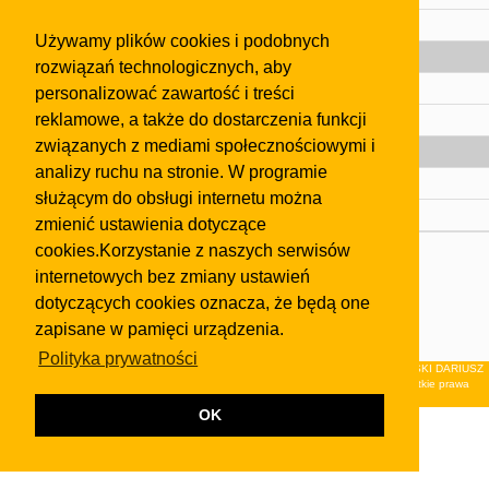
Pomoc
Używamy plików cookies i podobnych
Gazeta
rozwiązań technologicznych, aby
Olkusz
personalizować zawartość i treści
reklamowe, a także do dostarczenia funkcji
Kontakt
związanych z mediami społecznościowymi i
Strefa dla biznesu
analizy ruchu na stronie. W programie
Biura nieruchomości
służącym do obsługi internetu można
Dealerzy i autokomisy
zmienić ustawienia dotyczące
cookies.Korzystanie z naszych serwisów
Skontaktuj się z nami
internetowych bez zmiany ustawień
Korzystanie z tej strony oznacza akceptację postanowień
dotyczących cookies oznacza, że będą one
regulaminu
i
Polityki Prywatności
.
zapisane w pamięci urządzenia.
Klauzula FB
Polityka prywatności
© 2026Wydawnictwo NEON sp. z o.o. (dawniej: FIRMA NEON MAREK KLUCZEWSKI DARIUSZ
KRAWCZYK s.c.) z siedzibą w Olkuszu, ul.Żuradzka 15, 32-300 Olkusz . Wszystkie prawa
zastrzeżone.
OK