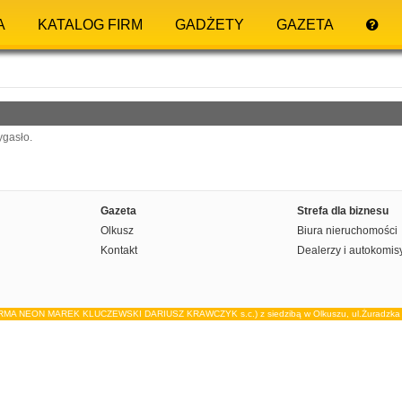
A
KATALOG FIRM
GADŻETY
GAZETA
ygasło.
Gazeta
Strefa dla biznesu
Olkusz
Biura nieruchomości
Kontakt
Dealerzy i autokomis
IRMA NEON MAREK KLUCZEWSKI DARIUSZ KRAWCZYK s.c.) z siedzibą w Olkuszu, ul.Żuradzka 15