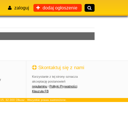
zaloguj
dodaj ogłoszenie
Skontaktuj się z nami
Korzystanie z tej strony oznacza
y
akceptację postanowień
regulaminu
i
Polityki Prywatności
.
Klauzula FB
, 32-300 Olkusz . Wszystkie prawa zastrzeżone.