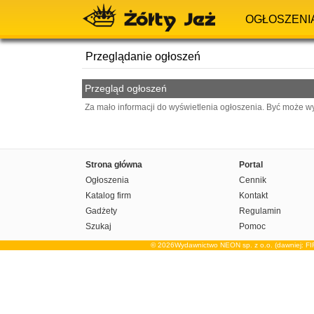
OGŁOSZENI
Przeglądanie ogłoszeń
Przegląd ogłoszeń
Za mało informacji do wyświetlenia ogłoszenia. Być może w
Strona główna
Portal
Ogłoszenia
Cennik
Katalog firm
Kontakt
Gadżety
Regulamin
Szukaj
Pomoc
© 2026Wydawnictwo NEON sp. z o.o. (dawniej: F