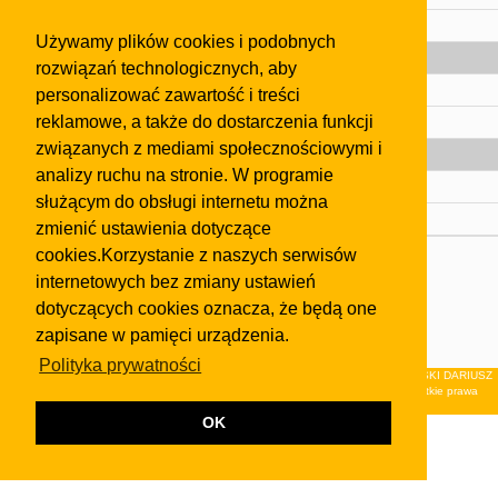
Pomoc
Używamy plików cookies i podobnych
Gazeta
rozwiązań technologicznych, aby
Olkusz
personalizować zawartość i treści
reklamowe, a także do dostarczenia funkcji
Kontakt
związanych z mediami społecznościowymi i
Strefa dla biznesu
analizy ruchu na stronie. W programie
Biura nieruchomości
służącym do obsługi internetu można
Dealerzy i autokomisy
zmienić ustawienia dotyczące
cookies.Korzystanie z naszych serwisów
Skontaktuj się z nami
internetowych bez zmiany ustawień
Korzystanie z tej strony oznacza akceptację postanowień
dotyczących cookies oznacza, że będą one
regulaminu
i
Polityki Prywatności
.
zapisane w pamięci urządzenia.
Klauzula FB
Polityka prywatności
© 2026Wydawnictwo NEON sp. z o.o. (dawniej: FIRMA NEON MAREK KLUCZEWSKI DARIUSZ
KRAWCZYK s.c.) z siedzibą w Olkuszu, ul.Żuradzka 15, 32-300 Olkusz . Wszystkie prawa
zastrzeżone.
OK