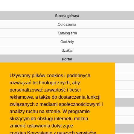
Strona główna
Ogłoszenia
Katalog firm
Gadżety
Szukaj
Portal
Cennik
Używamy plików cookies i podobnych
Kontakt
rozwiązań technologicznych, aby
Regulamin
personalizować zawartość i treści
Pomoc
reklamowe, a także do dostarczenia funkcji
Gazeta
związanych z mediami społecznościowymi i
analizy ruchu na stronie. W programie
Olkusz
służącym do obsługi internetu można
Kontakt
zmienić ustawienia dotyczące
Strefa dla biznesu
cookies.Korzystanie z naszych serwisów