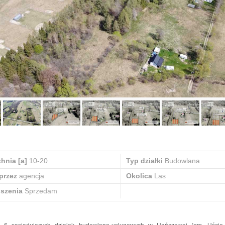
hnia [a]
10-20
Typ działki
Budowlana
przez
agencja
Okolica
Las
oszenia
Sprzedam