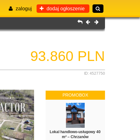
zaloguj
dodaj ogłoszenie
93.860 PLN
ID: 4527750
PROMOBOX
Lokal handlowo-usługowy 40
m² – Chrzanów