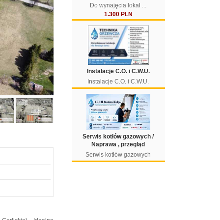
Do wynajęcia lokal ...
1.300 PLN
Instalacje C.O. i C.W.U.
Instalacje C.O. i C.W.U.
Serwis kotłów gazowych /
Naprawa , przegląd
Serwis kotłów gazowych