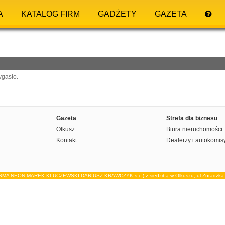
A
KATALOG FIRM
GADŻETY
GAZETA
ygasło.
Gazeta
Strefa dla biznesu
Olkusz
Biura nieruchomości
Kontakt
Dealerzy i autokomis
IRMA NEON MAREK KLUCZEWSKI DARIUSZ KRAWCZYK s.c.) z siedzibą w Olkuszu, ul.Żuradzka 15