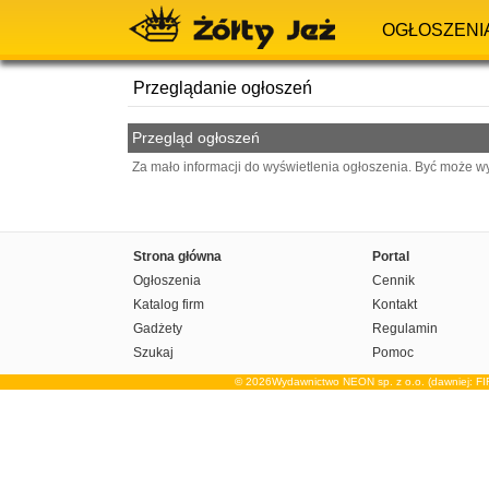
OGŁOSZENI
Przeglądanie ogłoszeń
Przegląd ogłoszeń
Za mało informacji do wyświetlenia ogłoszenia. Być może w
Strona główna
Portal
Ogłoszenia
Cennik
Katalog firm
Kontakt
Gadżety
Regulamin
Szukaj
Pomoc
© 2026Wydawnictwo NEON sp. z o.o. (dawniej: F