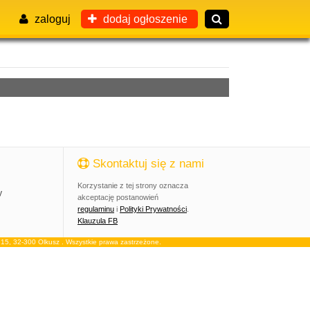
zaloguj
dodaj ogłoszenie
Skontaktuj się z nami
Korzystanie z tej strony oznacza
y
akceptację postanowień
regulaminu
i
Polityki Prywatności
.
Klauzula FB
, 32-300 Olkusz . Wszystkie prawa zastrzeżone.