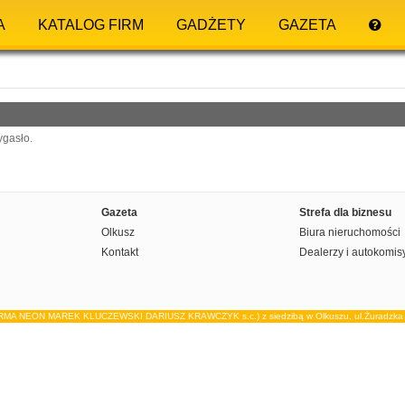
A
KATALOG FIRM
GADŻETY
GAZETA
ygasło.
Gazeta
Strefa dla biznesu
Olkusz
Biura nieruchomości
Kontakt
Dealerzy i autokomis
IRMA NEON MAREK KLUCZEWSKI DARIUSZ KRAWCZYK s.c.) z siedzibą w Olkuszu, ul.Żuradzka 15