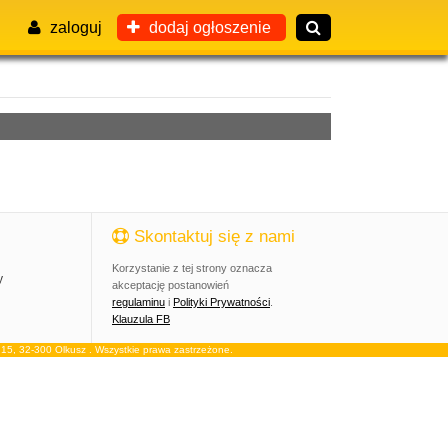
zaloguj
dodaj ogłoszenie
Skontaktuj się z nami
Korzystanie z tej strony oznacza
y
akceptację postanowień
regulaminu
i
Polityki Prywatności
.
Klauzula FB
, 32-300 Olkusz . Wszystkie prawa zastrzeżone.