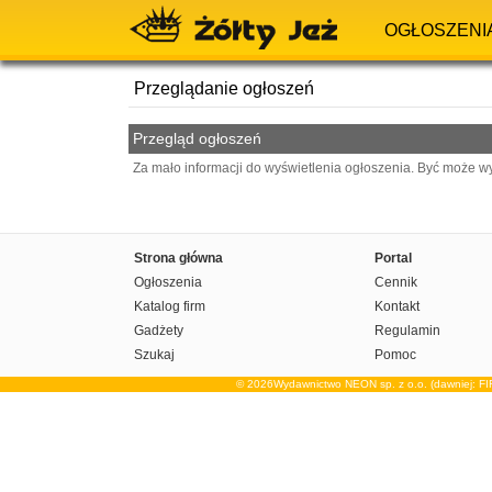
OGŁOSZENI
Przeglądanie ogłoszeń
Przegląd ogłoszeń
Za mało informacji do wyświetlenia ogłoszenia. Być może w
Strona główna
Portal
Ogłoszenia
Cennik
Katalog firm
Kontakt
Gadżety
Regulamin
Szukaj
Pomoc
© 2026Wydawnictwo NEON sp. z o.o. (dawniej: F