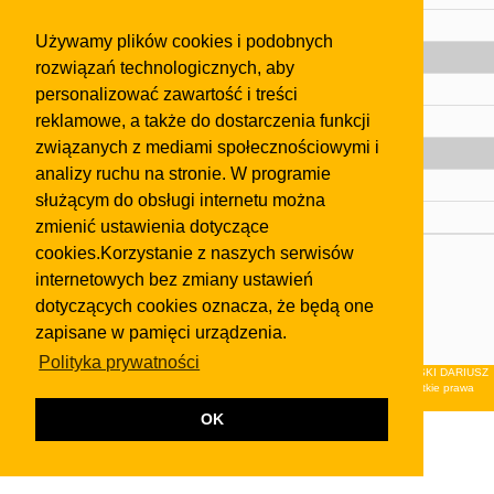
Pomoc
Używamy plików cookies i podobnych
Gazeta
rozwiązań technologicznych, aby
Olkusz
personalizować zawartość i treści
reklamowe, a także do dostarczenia funkcji
Kontakt
związanych z mediami społecznościowymi i
Strefa dla biznesu
analizy ruchu na stronie. W programie
Biura nieruchomości
służącym do obsługi internetu można
Dealerzy i autokomisy
zmienić ustawienia dotyczące
cookies.Korzystanie z naszych serwisów
Skontaktuj się z nami
internetowych bez zmiany ustawień
Korzystanie z tej strony oznacza akceptację postanowień
dotyczących cookies oznacza, że będą one
regulaminu
i
Polityki Prywatności
.
zapisane w pamięci urządzenia.
Klauzula FB
Polityka prywatności
© 2026Wydawnictwo NEON sp. z o.o. (dawniej: FIRMA NEON MAREK KLUCZEWSKI DARIUSZ
KRAWCZYK s.c.) z siedzibą w Olkuszu, ul.Żuradzka 15, 32-300 Olkusz . Wszystkie prawa
zastrzeżone.
OK