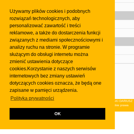
Pomoc
Używamy plików cookies i podobnych
Gazeta
rozwiązań technologicznych, aby
Olkusz
personalizować zawartość i treści
reklamowe, a także do dostarczenia funkcji
Kontakt
związanych z mediami społecznościowymi i
Strefa dla biznesu
analizy ruchu na stronie. W programie
Biura nieruchomości
służącym do obsługi internetu można
Dealerzy i autokomisy
zmienić ustawienia dotyczące
cookies.Korzystanie z naszych serwisów
Skontaktuj się z nami
internetowych bez zmiany ustawień
Korzystanie z tej strony oznacza akceptację postanowień
dotyczących cookies oznacza, że będą one
regulaminu
i
Polityki Prywatności
.
zapisane w pamięci urządzenia.
Klauzula FB
Polityka prywatności
© 2026Wydawnictwo NEON sp. z o.o. (dawniej: FIRMA NEON MAREK KLUCZEWSKI DARIUSZ
KRAWCZYK s.c.) z siedzibą w Olkuszu, ul.Żuradzka 15, 32-300 Olkusz . Wszystkie prawa
zastrzeżone.
OK