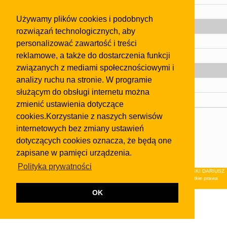
Pomoc
Używamy plików cookies i podobnych
Gazeta
rozwiązań technologicznych, aby
Olkusz
personalizować zawartość i treści
reklamowe, a także do dostarczenia funkcji
Kontakt
związanych z mediami społecznościowymi i
Strefa dla biznesu
analizy ruchu na stronie. W programie
Biura nieruchomości
służącym do obsługi internetu można
Dealerzy i autokomisy
zmienić ustawienia dotyczące
cookies.Korzystanie z naszych serwisów
Skontaktuj się z nami
internetowych bez zmiany ustawień
Korzystanie z tej strony oznacza akceptację postanowień
dotyczących cookies oznacza, że będą one
regulaminu
i
Polityki Prywatności
.
zapisane w pamięci urządzenia.
Klauzula FB
Polityka prywatności
© 2026Wydawnictwo NEON sp. z o.o. (dawniej: FIRMA NEON MAREK KLUCZEWSKI DARIUSZ
KRAWCZYK s.c.) z siedzibą w Olkuszu, ul.Żuradzka 15, 32-300 Olkusz . Wszystkie prawa
zastrzeżone.
OK