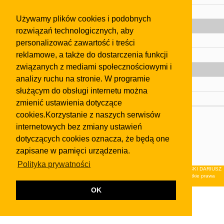
Pomoc
Używamy plików cookies i podobnych
Gazeta
rozwiązań technologicznych, aby
Olkusz
personalizować zawartość i treści
reklamowe, a także do dostarczenia funkcji
Kontakt
związanych z mediami społecznościowymi i
Strefa dla biznesu
analizy ruchu na stronie. W programie
Biura nieruchomości
służącym do obsługi internetu można
Dealerzy i autokomisy
zmienić ustawienia dotyczące
cookies.Korzystanie z naszych serwisów
Skontaktuj się z nami
internetowych bez zmiany ustawień
Korzystanie z tej strony oznacza akceptację postanowień
dotyczących cookies oznacza, że będą one
regulaminu
i
Polityki Prywatności
.
zapisane w pamięci urządzenia.
Klauzula FB
Polityka prywatności
© 2026Wydawnictwo NEON sp. z o.o. (dawniej: FIRMA NEON MAREK KLUCZEWSKI DARIUSZ
KRAWCZYK s.c.) z siedzibą w Olkuszu, ul.Żuradzka 15, 32-300 Olkusz . Wszystkie prawa
zastrzeżone.
OK