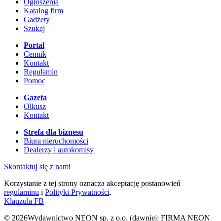
Ogłoszenia
Katalog firm
Gadżety
Szukaj
Portal
Cennik
Kontakt
Regulamin
Pomoc
Gazeta
Olkusz
Kontakt
Strefa dla biznesu
Biura nieruchomości
Dealerzy i autokomisy
Skontaktuj się z nami
Korzystanie z tej strony oznacza akceptację postanowień
regulaminu
i
Polityki Prywatności
.
Klauzula FB
© 2026Wydawnictwo NEON sp. z o.o. (dawniej: FIRMA NEON