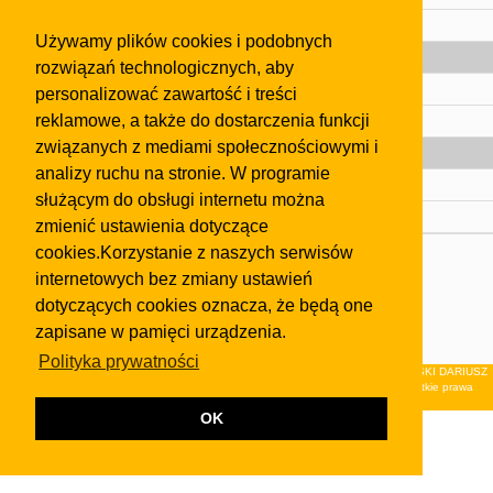
Pomoc
Używamy plików cookies i podobnych
Gazeta
rozwiązań technologicznych, aby
Olkusz
personalizować zawartość i treści
reklamowe, a także do dostarczenia funkcji
Kontakt
związanych z mediami społecznościowymi i
Strefa dla biznesu
analizy ruchu na stronie. W programie
Biura nieruchomości
służącym do obsługi internetu można
Dealerzy i autokomisy
zmienić ustawienia dotyczące
cookies.Korzystanie z naszych serwisów
Skontaktuj się z nami
internetowych bez zmiany ustawień
Korzystanie z tej strony oznacza akceptację postanowień
dotyczących cookies oznacza, że będą one
regulaminu
i
Polityki Prywatności
.
zapisane w pamięci urządzenia.
Klauzula FB
Polityka prywatności
© 2026Wydawnictwo NEON sp. z o.o. (dawniej: FIRMA NEON MAREK KLUCZEWSKI DARIUSZ
KRAWCZYK s.c.) z siedzibą w Olkuszu, ul.Żuradzka 15, 32-300 Olkusz . Wszystkie prawa
zastrzeżone.
OK