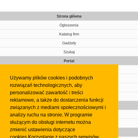
Strona główna
Ogłoszenia
Katalog firm
Gadżety
Szukaj
Portal
Cennik
Używamy plików cookies i podobnych
Kontakt
rozwiązań technologicznych, aby
Regulamin
personalizować zawartość i treści
Pomoc
reklamowe, a także do dostarczenia funkcji
Gazeta
związanych z mediami społecznościowymi i
analizy ruchu na stronie. W programie
Olkusz
służącym do obsługi internetu można
Kontakt
zmienić ustawienia dotyczące
Strefa dla biznesu
cookies.Korzystanie z naszych serwisów