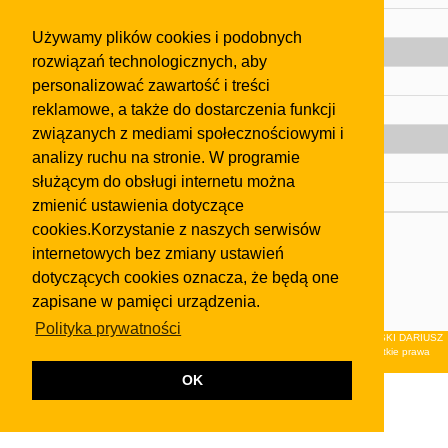
Pomoc
Używamy plików cookies i podobnych
Gazeta
rozwiązań technologicznych, aby
Olkusz
personalizować zawartość i treści
reklamowe, a także do dostarczenia funkcji
Kontakt
związanych z mediami społecznościowymi i
Strefa dla biznesu
analizy ruchu na stronie. W programie
Biura nieruchomości
służącym do obsługi internetu można
Dealerzy i autokomisy
zmienić ustawienia dotyczące
cookies.Korzystanie z naszych serwisów
Skontaktuj się z nami
internetowych bez zmiany ustawień
Korzystanie z tej strony oznacza akceptację postanowień
dotyczących cookies oznacza, że będą one
regulaminu
i
Polityki Prywatności
.
zapisane w pamięci urządzenia.
Klauzula FB
Polityka prywatności
© 2026Wydawnictwo NEON sp. z o.o. (dawniej: FIRMA NEON MAREK KLUCZEWSKI DARIUSZ
KRAWCZYK s.c.) z siedzibą w Olkuszu, ul.Żuradzka 15, 32-300 Olkusz . Wszystkie prawa
zastrzeżone.
OK