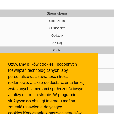
Strona główna
Ogłoszenia
Katalog firm
Gadżety
Szukaj
Portal
Cennik
Używamy plików cookies i podobnych
Kontakt
rozwiązań technologicznych, aby
Regulamin
personalizować zawartość i treści
Pomoc
reklamowe, a także do dostarczenia funkcji
Gazeta
związanych z mediami społecznościowymi i
analizy ruchu na stronie. W programie
Olkusz
służącym do obsługi internetu można
Kontakt
zmienić ustawienia dotyczące
Strefa dla biznesu
cookies.Korzystanie z naszych serwisów