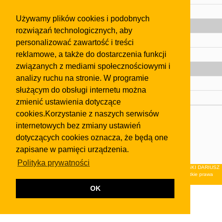
Pomoc
Używamy plików cookies i podobnych
Gazeta
rozwiązań technologicznych, aby
Olkusz
personalizować zawartość i treści
reklamowe, a także do dostarczenia funkcji
Kontakt
związanych z mediami społecznościowymi i
Strefa dla biznesu
analizy ruchu na stronie. W programie
Biura nieruchomości
służącym do obsługi internetu można
Dealerzy i autokomisy
zmienić ustawienia dotyczące
cookies.Korzystanie z naszych serwisów
Skontaktuj się z nami
internetowych bez zmiany ustawień
Korzystanie z tej strony oznacza akceptację postanowień
dotyczących cookies oznacza, że będą one
regulaminu
i
Polityki Prywatności
.
zapisane w pamięci urządzenia.
Klauzula FB
Polityka prywatności
© 2026Wydawnictwo NEON sp. z o.o. (dawniej: FIRMA NEON MAREK KLUCZEWSKI DARIUSZ
KRAWCZYK s.c.) z siedzibą w Olkuszu, ul.Żuradzka 15, 32-300 Olkusz . Wszystkie prawa
zastrzeżone.
OK