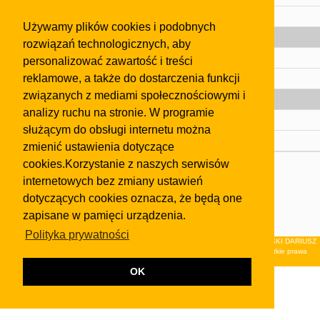
Pomoc
Używamy plików cookies i podobnych
Gazeta
rozwiązań technologicznych, aby
Olkusz
personalizować zawartość i treści
reklamowe, a także do dostarczenia funkcji
Kontakt
związanych z mediami społecznościowymi i
Strefa dla biznesu
analizy ruchu na stronie. W programie
Biura nieruchomości
służącym do obsługi internetu można
Dealerzy i autokomisy
zmienić ustawienia dotyczące
cookies.Korzystanie z naszych serwisów
Skontaktuj się z nami
internetowych bez zmiany ustawień
Korzystanie z tej strony oznacza akceptację postanowień
dotyczących cookies oznacza, że będą one
regulaminu
i
Polityki Prywatności
.
zapisane w pamięci urządzenia.
Klauzula FB
Polityka prywatności
© 2026Wydawnictwo NEON sp. z o.o. (dawniej: FIRMA NEON MAREK KLUCZEWSKI DARIUSZ
KRAWCZYK s.c.) z siedzibą w Olkuszu, ul.Żuradzka 15, 32-300 Olkusz . Wszystkie prawa
zastrzeżone.
OK