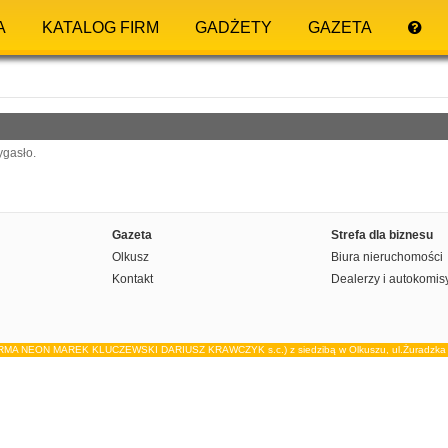
A
KATALOG FIRM
GADŻETY
GAZETA
ygasło.
Gazeta
Strefa dla biznesu
Olkusz
Biura nieruchomości
Kontakt
Dealerzy i autokomis
IRMA NEON MAREK KLUCZEWSKI DARIUSZ KRAWCZYK s.c.) z siedzibą w Olkuszu, ul.Żuradzka 15