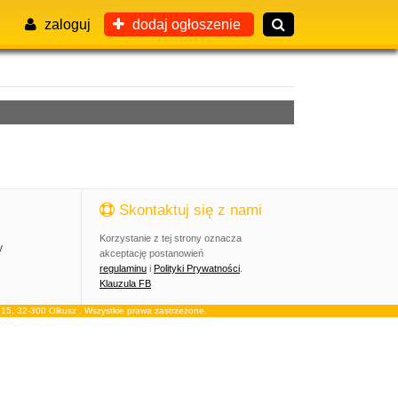
zaloguj
dodaj ogłoszenie
Skontaktuj się z nami
Korzystanie z tej strony oznacza
y
akceptację postanowień
regulaminu
i
Polityki Prywatności
.
Klauzula FB
, 32-300 Olkusz . Wszystkie prawa zastrzeżone.