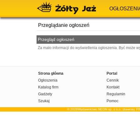
OGŁOSZENI
Przeglądanie ogłoszeń
Przegląd ogłoszeń
Za mało informacji do wyświetlenia ogłoszenia. Być może w
Strona główna
Portal
Ogłoszenia
Cennik
Katalog firm
Kontakt
Gadżety
Regulamin
Szukaj
Pomoc
© 2026Wydawnictwo NEON sp. z o.o. (dawniej: F