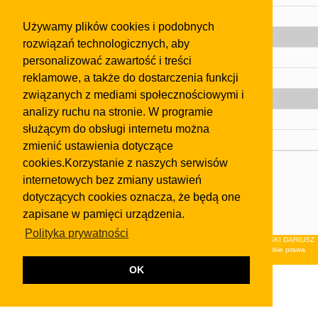
Pomoc
Używamy plików cookies i podobnych
Gazeta
rozwiązań technologicznych, aby
Olkusz
personalizować zawartość i treści
reklamowe, a także do dostarczenia funkcji
Kontakt
związanych z mediami społecznościowymi i
Strefa dla biznesu
analizy ruchu na stronie. W programie
Biura nieruchomości
służącym do obsługi internetu można
Dealerzy i autokomisy
zmienić ustawienia dotyczące
cookies.Korzystanie z naszych serwisów
Skontaktuj się z nami
internetowych bez zmiany ustawień
Korzystanie z tej strony oznacza akceptację postanowień
dotyczących cookies oznacza, że będą one
regulaminu
i
Polityki Prywatności
.
zapisane w pamięci urządzenia.
Klauzula FB
Polityka prywatności
© 2026Wydawnictwo NEON sp. z o.o. (dawniej: FIRMA NEON MAREK KLUCZEWSKI DARIUSZ
KRAWCZYK s.c.) z siedzibą w Olkuszu, ul.Żuradzka 15, 32-300 Olkusz . Wszystkie prawa
zastrzeżone.
OK