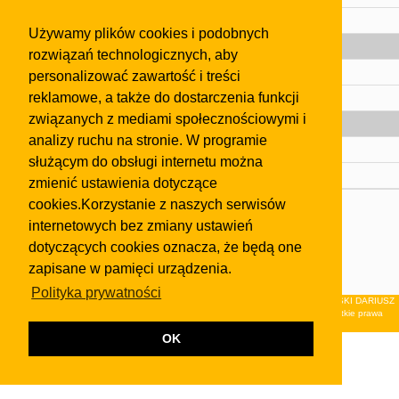
Pomoc
Używamy plików cookies i podobnych
Gazeta
rozwiązań technologicznych, aby
Olkusz
personalizować zawartość i treści
reklamowe, a także do dostarczenia funkcji
Kontakt
związanych z mediami społecznościowymi i
Strefa dla biznesu
analizy ruchu na stronie. W programie
Biura nieruchomości
służącym do obsługi internetu można
Dealerzy i autokomisy
zmienić ustawienia dotyczące
cookies.Korzystanie z naszych serwisów
Skontaktuj się z nami
internetowych bez zmiany ustawień
Korzystanie z tej strony oznacza akceptację postanowień
dotyczących cookies oznacza, że będą one
regulaminu
i
Polityki Prywatności
.
zapisane w pamięci urządzenia.
Klauzula FB
Polityka prywatności
© 2026Wydawnictwo NEON sp. z o.o. (dawniej: FIRMA NEON MAREK KLUCZEWSKI DARIUSZ
KRAWCZYK s.c.) z siedzibą w Olkuszu, ul.Żuradzka 15, 32-300 Olkusz . Wszystkie prawa
zastrzeżone.
OK