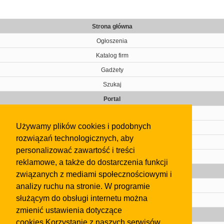
Strona główna
Ogłoszenia
Katalog firm
Gadżety
Szukaj
Portal
Cennik
Używamy plików cookies i podobnych
Kontakt
rozwiązań technologicznych, aby
Regulamin
personalizować zawartość i treści
Pomoc
reklamowe, a także do dostarczenia funkcji
Gazeta
związanych z mediami społecznościowymi i
analizy ruchu na stronie. W programie
Olkusz
służącym do obsługi internetu można
Kontakt
zmienić ustawienia dotyczące
Strefa dla biznesu
cookies.Korzystanie z naszych serwisów