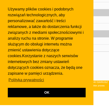
Pomoc
Używamy plików cookies i podobnych
Gazeta
rozwiązań technologicznych, aby
Olkusz
personalizować zawartość i treści
reklamowe, a także do dostarczenia funkcji
Kontakt
związanych z mediami społecznościowymi i
Strefa dla biznesu
analizy ruchu na stronie. W programie
Biura nieruchomości
służącym do obsługi internetu można
Dealerzy i autokomisy
zmienić ustawienia dotyczące
cookies.Korzystanie z naszych serwisów
Skontaktuj się z nami
internetowych bez zmiany ustawień
Korzystanie z tej strony oznacza akceptację postanowień
dotyczących cookies oznacza, że będą one
regulaminu
i
Polityki Prywatności
.
zapisane w pamięci urządzenia.
Klauzula FB
Polityka prywatności
© 2026Wydawnictwo NEON sp. z o.o. (dawniej: FIRMA NEON MAREK KLUCZEWSKI DARIUSZ
KRAWCZYK s.c.) z siedzibą w Olkuszu, ul.Żuradzka 15, 32-300 Olkusz . Wszystkie prawa
zastrzeżone.
OK