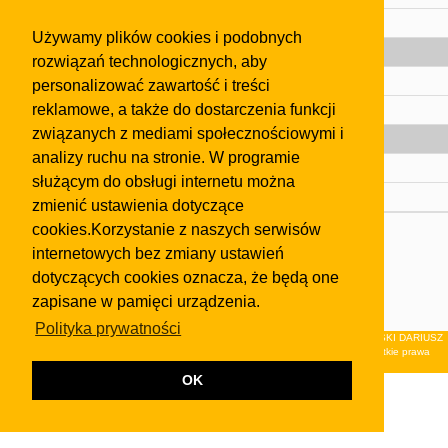
Pomoc
Używamy plików cookies i podobnych
Gazeta
rozwiązań technologicznych, aby
Olkusz
personalizować zawartość i treści
reklamowe, a także do dostarczenia funkcji
Kontakt
związanych z mediami społecznościowymi i
Strefa dla biznesu
analizy ruchu na stronie. W programie
Biura nieruchomości
służącym do obsługi internetu można
Dealerzy i autokomisy
zmienić ustawienia dotyczące
cookies.Korzystanie z naszych serwisów
Skontaktuj się z nami
internetowych bez zmiany ustawień
Korzystanie z tej strony oznacza akceptację postanowień
dotyczących cookies oznacza, że będą one
regulaminu
i
Polityki Prywatności
.
zapisane w pamięci urządzenia.
Klauzula FB
Polityka prywatności
© 2026Wydawnictwo NEON sp. z o.o. (dawniej: FIRMA NEON MAREK KLUCZEWSKI DARIUSZ
KRAWCZYK s.c.) z siedzibą w Olkuszu, ul.Żuradzka 15, 32-300 Olkusz . Wszystkie prawa
zastrzeżone.
OK