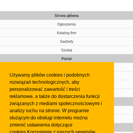
Strona główna
Ogłoszenia
Katalog firm
Gadżety
Szukaj
Portal
Cennik
Używamy plików cookies i podobnych
Kontakt
rozwiązań technologicznych, aby
Regulamin
personalizować zawartość i treści
Pomoc
reklamowe, a także do dostarczenia funkcji
Gazeta
związanych z mediami społecznościowymi i
analizy ruchu na stronie. W programie
Olkusz
służącym do obsługi internetu można
Kontakt
zmienić ustawienia dotyczące
Strefa dla biznesu
cookies.Korzystanie z naszych serwisów