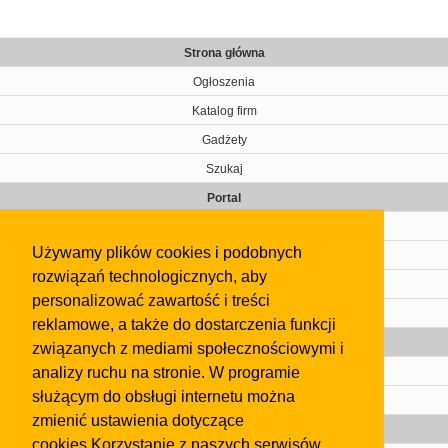
Strona główna
Ogłoszenia
Katalog firm
Gadżety
Szukaj
Portal
Cennik
Używamy plików cookies i podobnych
Kontakt
rozwiązań technologicznych, aby
Regulamin
personalizować zawartość i treści
Pomoc
reklamowe, a także do dostarczenia funkcji
Gazeta
związanych z mediami społecznościowymi i
analizy ruchu na stronie. W programie
Olkusz
służącym do obsługi internetu można
Kontakt
zmienić ustawienia dotyczące
Strefa dla biznesu
cookies.Korzystanie z naszych serwisów