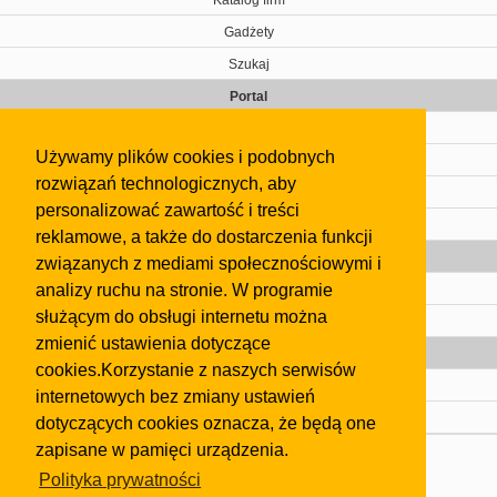
Gadżety
Szukaj
Portal
Cennik
Używamy plików cookies i podobnych
Kontakt
rozwiązań technologicznych, aby
Regulamin
personalizować zawartość i treści
Pomoc
reklamowe, a także do dostarczenia funkcji
Gazeta
związanych z mediami społecznościowymi i
analizy ruchu na stronie. W programie
Olkusz
służącym do obsługi internetu można
Kontakt
zmienić ustawienia dotyczące
Strefa dla biznesu
cookies.Korzystanie z naszych serwisów
Biura nieruchomości
internetowych bez zmiany ustawień
Dealerzy i autokomisy
dotyczących cookies oznacza, że będą one
zapisane w pamięci urządzenia.
Skontaktuj się z nami
Polityka prywatności
Korzystanie z tej strony oznacza akceptację postanowień