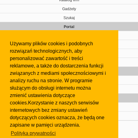
Gadżety
Szukaj
Portal
Cennik
Używamy plików cookies i podobnych
Kontakt
rozwiązań technologicznych, aby
Regulamin
personalizować zawartość i treści
Pomoc
reklamowe, a także do dostarczenia funkcji
Gazeta
związanych z mediami społecznościowymi i
analizy ruchu na stronie. W programie
Olkusz
służącym do obsługi internetu można
Kontakt
zmienić ustawienia dotyczące
Strefa dla biznesu
cookies.Korzystanie z naszych serwisów
Biura nieruchomości
internetowych bez zmiany ustawień
Dealerzy i autokomisy
dotyczących cookies oznacza, że będą one
zapisane w pamięci urządzenia.
Skontaktuj się z nami
Polityka prywatności
Korzystanie z tej strony oznacza akceptację postanowień