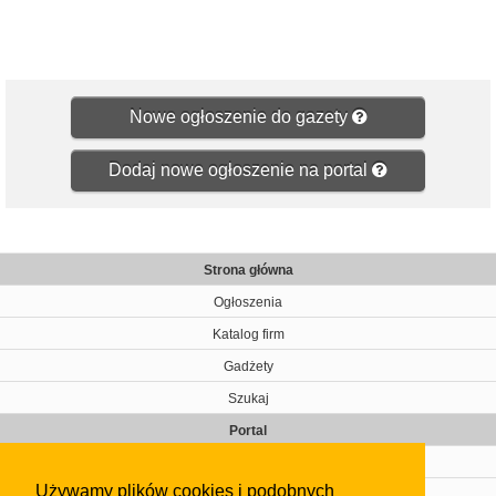
Nowe ogłoszenie do gazety
Dodaj nowe ogłoszenie na portal
Strona główna
Ogłoszenia
Katalog firm
Gadżety
Szukaj
Portal
Cennik
Używamy plików cookies i podobnych
Kontakt