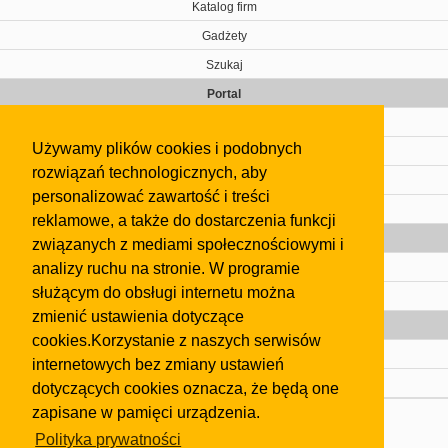
Katalog firm
Gadżety
Szukaj
Portal
Cennik
Używamy plików cookies i podobnych
Kontakt
rozwiązań technologicznych, aby
Regulamin
personalizować zawartość i treści
Pomoc
reklamowe, a także do dostarczenia funkcji
Gazeta
związanych z mediami społecznościowymi i
analizy ruchu na stronie. W programie
Olkusz
służącym do obsługi internetu można
Kontakt
zmienić ustawienia dotyczące
Strefa dla biznesu
cookies.Korzystanie z naszych serwisów
Biura nieruchomości
internetowych bez zmiany ustawień
Dealerzy i autokomisy
dotyczących cookies oznacza, że będą one
zapisane w pamięci urządzenia.
Skontaktuj się z nami
Polityka prywatności