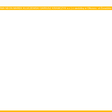
IRMA NEON MAREK KLUCZEWSKI DARIUSZ KRAWCZYK s.c.) z siedzibą w Olkuszu, ul.Żuradzka 15