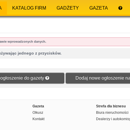
A
KATALOG FIRM
GADŻETY
GAZETA
dstawie wprowadzonych danych.
używając jednego z przycisków.
ogłoszenie do gazety
Dodaj nowe ogłoszenie na
Gazeta
Strefa dla biznesu
Olkusz
Biura nieruchomości
Kontakt
Dealerzy i autokomis