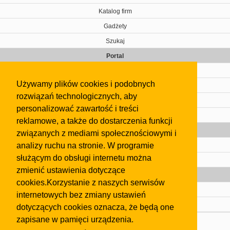
Katalog firm
Gadżety
Szukaj
Portal
Cennik
Używamy plików cookies i podobnych
Kontakt
rozwiązań technologicznych, aby
Regulamin
personalizować zawartość i treści
Pomoc
reklamowe, a także do dostarczenia funkcji
Gazeta
związanych z mediami społecznościowymi i
analizy ruchu na stronie. W programie
Olkusz
służącym do obsługi internetu można
Kontakt
zmienić ustawienia dotyczące
Strefa dla biznesu
cookies.Korzystanie z naszych serwisów
Biura nieruchomości
internetowych bez zmiany ustawień
Dealerzy i autokomisy
dotyczących cookies oznacza, że będą one
zapisane w pamięci urządzenia.
Skontaktuj się z nami