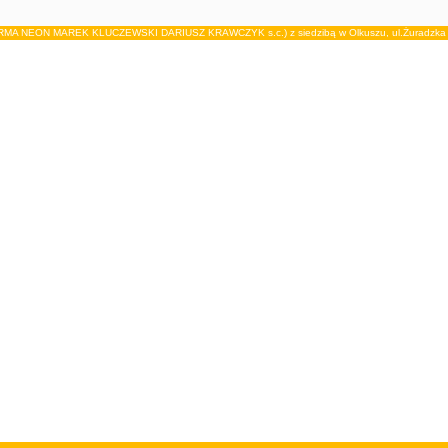
IRMA NEON MAREK KLUCZEWSKI DARIUSZ KRAWCZYK s.c.) z siedzibą w Olkuszu, ul.Żuradzka 15