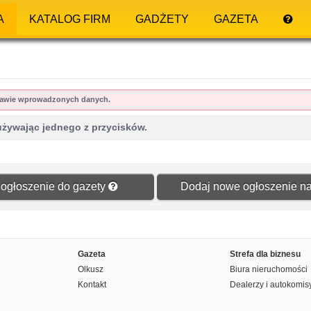
A
KATALOG FIRM
GADŻETY
GAZETA
dstawie wprowadzonych danych.
używając jednego z przycisków.
ogłoszenie do gazety
Dodaj nowe ogłoszenie na
Gazeta
Strefa dla biznesu
Olkusz
Biura nieruchomości
Kontakt
Dealerzy i autokomis