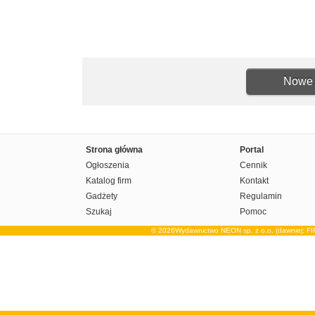
Nowe 
Strona główna
Portal
Ogłoszenia
Cennik
Katalog firm
Kontakt
Gadżety
Regulamin
Szukaj
Pomoc
© 2026Wydawnictwo NEON sp. z o.o. (dawniej: F