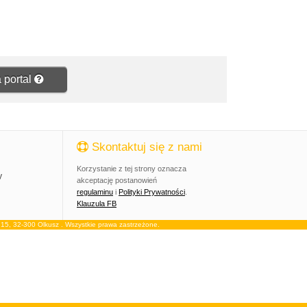
 portal
Skontaktuj się z nami
Korzystanie z tej strony oznacza
y
akceptację postanowień
regulaminu
i
Polityki Prywatności
.
Klauzula FB
, 32-300 Olkusz . Wszystkie prawa zastrzeżone.