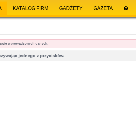
A
KATALOG FIRM
GADŻETY
GAZETA
dstawie wprowadzonych danych.
używając jednego z przycisków.