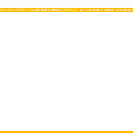
IRMA NEON MAREK KLUCZEWSKI DARIUSZ KRAWCZYK s.c.) z siedzibą w Olkuszu, ul.Żuradzka 15