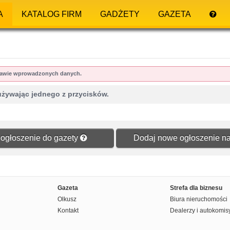
A
KATALOG FIRM
GADŻETY
GAZETA
dstawie wprowadzonych danych.
używając jednego z przycisków.
ogłoszenie do gazety
Dodaj nowe ogłoszenie na
Gazeta
Strefa dla biznesu
Olkusz
Biura nieruchomości
Kontakt
Dealerzy i autokomis