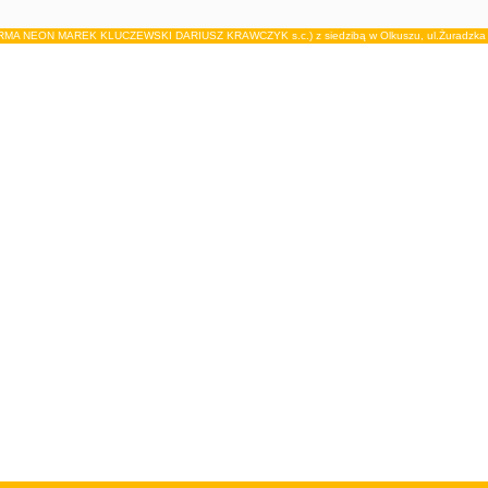
IRMA NEON MAREK KLUCZEWSKI DARIUSZ KRAWCZYK s.c.) z siedzibą w Olkuszu, ul.Żuradzka 15