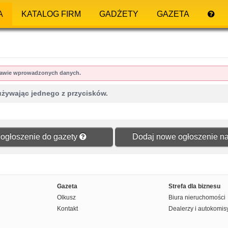
A
KATALOG FIRM
GADŻETY
GAZETA
dstawie wprowadzonych danych.
używając jednego z przycisków.
ogłoszenie do gazety
Dodaj nowe ogłoszenie na
Gazeta
Strefa dla biznesu
Olkusz
Biura nieruchomości
Kontakt
Dealerzy i autokomis