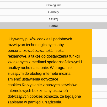
Katalog firm
Gadżety
Szukaj
Portal
Cennik
Używamy plików cookies i podobnych
Kontakt
rozwiązań technologicznych, aby
Regulamin
personalizować zawartość i treści
Pomoc
reklamowe, a także do dostarczenia funkcji
Gazeta
związanych z mediami społecznościowymi i
analizy ruchu na stronie. W programie
Olkusz
służącym do obsługi internetu można
Kontakt
zmienić ustawienia dotyczące
Strefa dla biznesu
cookies.Korzystanie z naszych serwisów
Biura nieruchomości
internetowych bez zmiany ustawień
Dealerzy i autokomisy
dotyczących cookies oznacza, że będą one
zapisane w pamięci urządzenia.
Skontaktuj się z nami