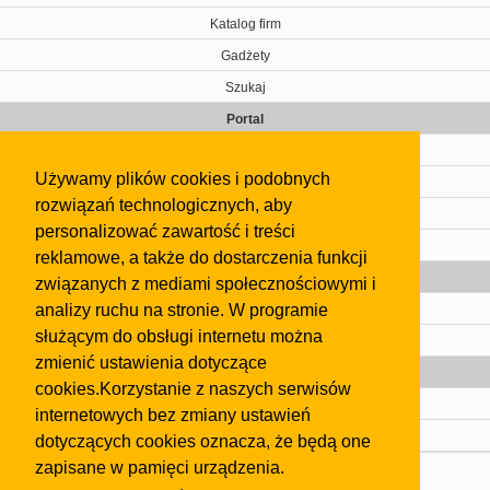
Katalog firm
Gadżety
Szukaj
Portal
Cennik
Używamy plików cookies i podobnych
Kontakt
rozwiązań technologicznych, aby
Regulamin
personalizować zawartość i treści
Pomoc
reklamowe, a także do dostarczenia funkcji
Gazeta
związanych z mediami społecznościowymi i
analizy ruchu na stronie. W programie
Olkusz
służącym do obsługi internetu można
Kontakt
zmienić ustawienia dotyczące
Strefa dla biznesu
cookies.Korzystanie z naszych serwisów
Biura nieruchomości
internetowych bez zmiany ustawień
Dealerzy i autokomisy
dotyczących cookies oznacza, że będą one
zapisane w pamięci urządzenia.
Skontaktuj się z nami