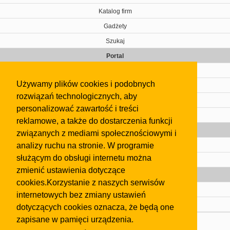
Katalog firm
Gadżety
Szukaj
Portal
Cennik
Używamy plików cookies i podobnych
Kontakt
rozwiązań technologicznych, aby
Regulamin
personalizować zawartość i treści
Pomoc
reklamowe, a także do dostarczenia funkcji
Gazeta
związanych z mediami społecznościowymi i
analizy ruchu na stronie. W programie
Olkusz
służącym do obsługi internetu można
Kontakt
zmienić ustawienia dotyczące
Strefa dla biznesu
cookies.Korzystanie z naszych serwisów
Biura nieruchomości
internetowych bez zmiany ustawień
Dealerzy i autokomisy
dotyczących cookies oznacza, że będą one
zapisane w pamięci urządzenia.
Skontaktuj się z nami